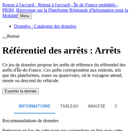
Retour à l'accueil - Retour à l'accueil - Île de France mobilités -
PRIM, Bienvenue sur la Plateforme Régionale d'Information pour la
Mobilité
Menu
Données : Catalogue des données
Retour
Référentiel des arrêts : Arrêts
Ce jeu de données propose les arrêts de référence du référentiel des
arrêts d'Île-de-France. Ces arrêts correspondent aux endroits, tels
que des plateformes, zones ou quais/voies, où le voyageur attend,
monte ou descend du véhicule.
Exporter la donnée
INFORMATIONS
TABLEAU
ANALYSE
CARTE 
Recommandations de données
Retrouvez en bas de cette page nos suggestions en lien avec cette