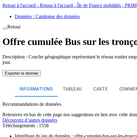
Retour à l'accueil - Retour à l'accueil - Île de France mobilités - PR
Données : Catalogue des données
Retour
Offre cumulée Bus sur les tronço
Description : Couche géographique représentant le réseau routier empr
jour.​
Exporter la donnée
INFORMATIONS
TABLEAU
CARTE
COMMEN
Recommandations de données
Retrouvez en bas de cette page nos suggestions en lien avec cette don
Découvrez d’autres données
Téléchargements :
1558
Identifiant du jeu de données :
offre-cumulee-bus-sur-les-tronco