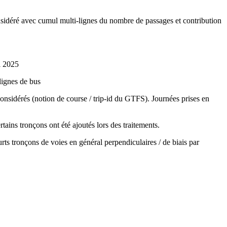
onsidéré avec cumul multi-lignes du nombre de passages et contribution
l 2025​
lignes de bus​
onsidérés (notion de course / trip-id du GTFS). Journées prises en
ins tronçons ont été ajoutés lors des traitements.​
ts tronçons de voies en général perpendiculaires / de biais par